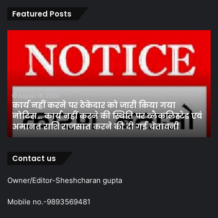
Featured Posts
कार्य
पार
नहीं
एवं
करने
का
पर
प्र
ठेकेदार
के
को
तह
जारी
पां
August 16, 2024
कार्य नहीं करने पर ठेकेदार को जारी किया गया
किया
सद
नोटिस… कार्य नहीं करने की स्थिति पर ब्लैकलिस्टेड एवं
गया
निर
अमानत राशि राजसात करने की दी गई चेतावनी
नोटिस…
मं
कार्य
ने
नहीं
कर
करने
स
Contact us
की
चु
स्थिति
…
Owner/Editor-Sheshcharan gupta
पर
श्य
ब्लैकलिस्टेड
मं
Mobile no.-9893569481
एवं
चु