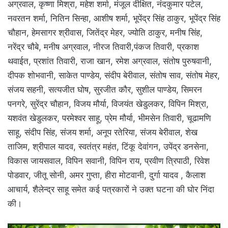
अग्रवाल, कृष्णा मिश्रा, महेश शर्मा, मंजूल दीक्षित, नंदकुमार पटेल,
नवरतन शर्मा, नितिन सिन्हा, आशीष शर्मा, भूपेंद्र सिंह ठाकुर, भूपेंद्र सिंह
चौहान, हेमसागर श्रीवास, जितेंद्र मेहर, ज्योति ठाकुर, मनीष सिंह,
नरेंद्र चौबे, मनीष अग्रवाल, नीरज तिवारी,पंकज तिवारी, प्रकाश
थवाईत, प्रशांत तिवारी, राजा खान, रमेश अग्रवाल, संतोष पुरुषवानी,
दीपक शोभवानी, साकेत पाण्डेय, संदीप बेरीवाल, संतोष साव, संतोष मेहर,
संजय सहनी, सत्यजीत घोष, सुरजीत कौर, सुशील पाण्डेय, सिमरन
पनगरे, सुरेंद्र चौहान, विजय मौर्या, विजयंत खेडुलकर, विपिन मिश्रा,
यशवंत खेडुलकर, परमेश्वर साहू, प्रेम मौर्या, भीमसेन तिवारी, चूढामणि
साहू, संदीप सिंह, संजय शर्मा, अनूप रतेरिया, संजय बेरीवाल, शेख
ताजिम, श्रीपाल यादव, स्वतंत्र महंत, टिंकू देवांगन, उपेंद्र डनसेना,
विकास जायसवाल, विपिन सवानी, विपिन राय, प्रवीण त्रिपाठी, रिवेश
पोडवार, जीतू सोनी, अमर गुप्ता, हीरा मोटवानी, दुर्गा यादव , कैलाश
आचार्य, शैलेन्द्र साहू समेत कई पत्रकारों ने उक्त घटना की घोर निंदा
की।