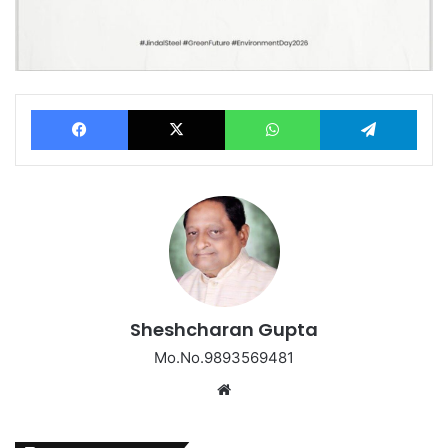
Facebook
X
WhatsApp
Tel
Sheshcharan Gupta
Mo.No.9893569481
Website