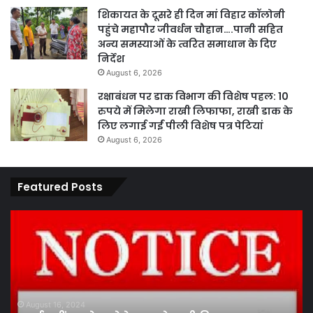
शिकायत के दूसरे ही दिन मां विहार कॉलोनी
पहुंचे महापौर जीवर्धन चौहान….पानी सहित
अन्य समस्याओं के त्वरित समाधान के दिए
निर्देश
August 6, 2026
रक्षाबंधन पर डाक विभाग की विशेष पहल: 10
रुपये में मिलेगा राखी लिफाफा, राखी डाक के
लिए लगाई गईं पीली विशेष पत्र पेटियां
August 6, 2026
Featured Posts
पारदर्शिता
वित्
एवं
मंत
कानूनी
ओ.
प्रक्रिया
के
के
पह
तहत
से
August 13, 2024
पारदर्शिता एवं कानूनी प्रक्रिया के तहत पांच सदस्य
पांच
प्