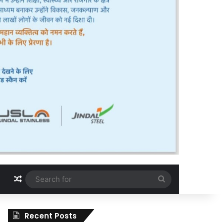
Random Article
Search
for
Recent Posts