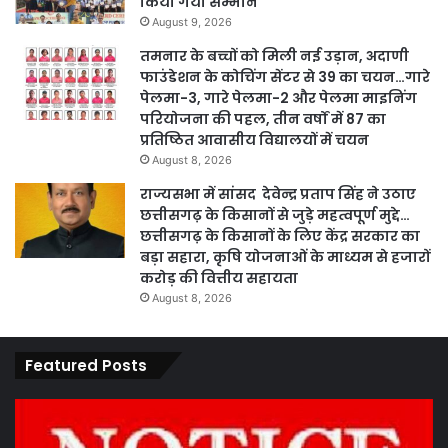
किया गया सम्मान
August 9, 2026
तमनार के बच्चों को मिली नई उड़ान, अदाणी
फाउंडेशन के कोचिंग सेंटर से 39 का चयन…गारे
पेलमा-3, गारे पेलमा-2 और पेलमा माइनिंग
परियोजना की पहल, तीन वर्षों में 87 का
प्रतिष्ठित आवासीय विद्यालयों में चयन
August 8, 2026
राज्यसभा में सांसद देवेन्द्र प्रताप सिंह ने उठाए
छत्तीसगढ़ के किसानों से जुड़े महत्वपूर्ण मुद्दे…
छत्तीसगढ़ के किसानों के लिए केंद्र सरकार का
बड़ा सहारा, कृषि योजनाओं के माध्यम से हजारों
करोड़ की वित्तीय सहायता
August 8, 2026
Featured Posts
कार्य
पार
नहीं
एवं