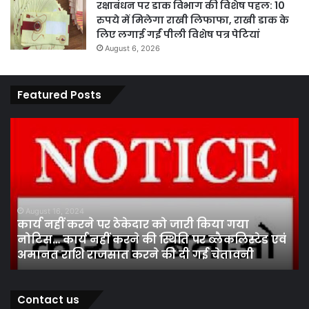
रक्षाबंधन पर डाक विभाग की विशेष पहल: 10
रुपये में मिलेगा राखी लिफाफा, राखी डाक के
लिए लगाई गईं पीली विशेष पत्र पेटियां
August 6, 2026
Featured Posts
कार्य
पार
नहीं
एवं
करने
का
पर
प्र
ठेकेदार
के
को
तह
जारी
पां
August 16, 2024
कार्य नहीं करने पर ठेकेदार को जारी किया गया
किया
सद
नोटिस… कार्य नहीं करने की स्थिति पर ब्लैकलिस्टेड एवं
गया
निर
अमानत राशि राजसात करने की दी गई चेतावनी
नोटिस…
मं
कार्य
ने
नहीं
कर
करने
स
Contact us