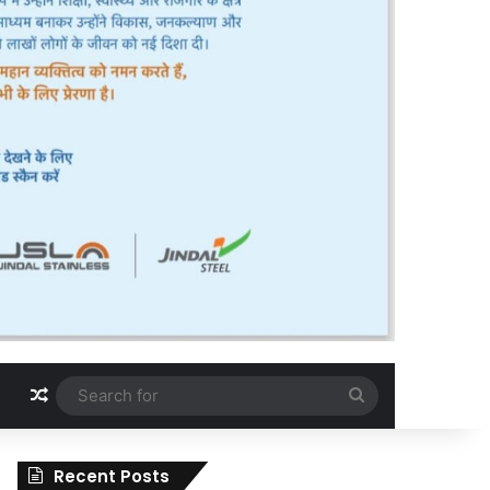
Random Article
Search
for
Recent Posts