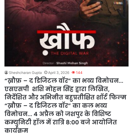
Sheshcharan Gupta
April 3, 2026
144
“ख़ौफ़ – द डिजिटल वॉर” का भव्य विमोचन…
एसएसपी शशि मोहन सिंह द्वारा लिखित,
निर्देशित और अभिनीत बहुप्रतीक्षित शॉर्ट फिल्म
“ख़ौफ़ – द डिजिटल वॉर” का कल भव्य
विमोचन… 4 अप्रैल को जशपुर के विशिष्ट
कम्युनिटी हॉल में रात्रि 8:00 बजे आयोजित
कार्यक्रम