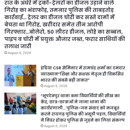
रात के अंधेरे में ट्रकों-ट्रेलरों का डीजल उड़ाने वाले
गिरोह का भंडाफोड़, तमनार पुलिस की ताबड़तोड़
कार्रवाई… ट्रेलर का डीजल चोरी कर सस्ते दामों में
बेचता था गिरोह, खरीदार समेत तीन आरोपी
गिरफ्तार…बोलेरो, 50 लीटर डीजल, लोहे का सब्बल,
पाइप व चोरी में प्रयुक्त औजार जब्त, फरार साथियों की
तलाश जारी
August 6, 2026
इंडिया CSR सेमिनार में रामचंद्र शर्मा का दमदार
व्याख्यान”शिक्षा और सशक्त नेतृत्व ही विकसित
भारत की सबसे बड़ी ताकत”
August 6, 2026
“भूपदेवपुर थाना बना विद्यार्थियों की सीख का
केंद्र, छात्र-छात्राओं ने जाना थाना की
कार्यप्रणाली… पुलिस-जन संवाद को मजबूत
करने रायगढ़ पुलिस की अनूठी पहल, विद्यार्थियों
ने निडर होकर पुलिस से जुड़ने का लिया संकल्प
August 6, 2026