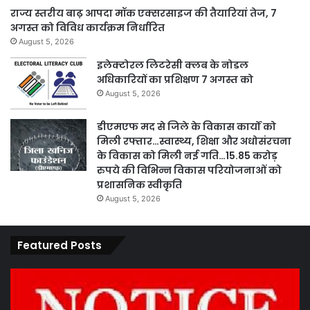
राज्य स्तरीय बाढ़ आपदा मॉक एक्सरसाइज की तैयारियां तेज, 7
अगस्त को विविध कार्यक्रम निर्धारित
August 5, 2026
इलेक्टोरल लिटरेसी क्लब के नोडल
अधिकारियों का प्रशिक्षण 7 अगस्त को
August 5, 2026
डीएमएफ मद से जिले के विकास कार्यों को
मिली रफ्तार…स्वास्थ्य, शिक्षा और अधोसंरचना
के विकास को मिली नई गति…15.85 करोड़
रुपये की विभिन्न विकास परियोजनाओं को
प्रशासनिक स्वीकृति
August 5, 2026
Featured Posts
कार्य
पार
नहीं
एवं
करने
का