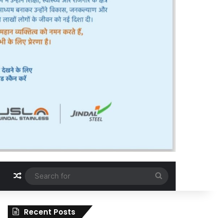
Random Article
Search
for
Recent Posts