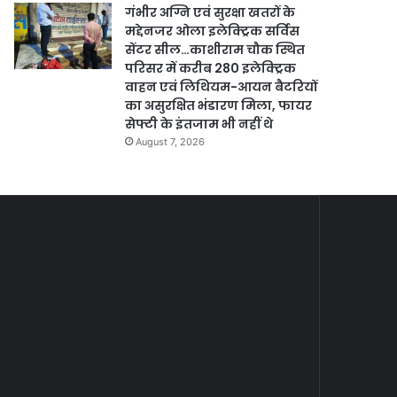
गंभीर अग्नि एवं सुरक्षा खतरों के
मद्देनजर ओला इलेक्ट्रिक सर्विस
सेंटर सील…काशीराम चौक स्थित
परिसर में करीब 280 इलेक्ट्रिक
वाहन एवं लिथियम-आयन बैटरियों
का असुरक्षित भंडारण मिला, फायर
सेफ्टी के इंतजाम भी नहीं थे
August 7, 2026
पाँच
महाराजा
पदाधिकारी
श्री
सहित
अग्रसेन
August 10, 2024
पाँच पदाधिकारी सहित 10
10
जयंती
कार्यकारिणी
के
कार्यकारिणी सदस्यों का होगा
सदस्यों
लिए
13 अगस्त को चुनाव …श्याम
August 18, 2024
का
अग्रसमाज
मंडल के प्रतिष्ठापूर्ण चुनाव में
महाराजा श्री अग्रसे