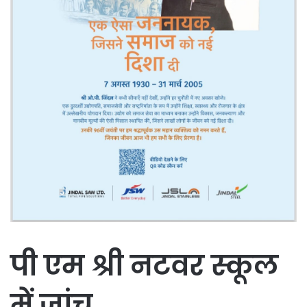
पी एम श्री नटवर स्कूल
में जांच