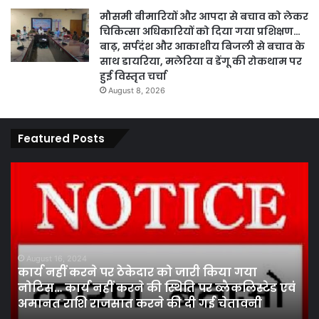
मौसमी बीमारियों और आपदा से बचाव को लेकर
चिकित्सा अधिकारियों को दिया गया प्रशिक्षण…
बाढ़, सर्पदंश और आकाशीय बिजली से बचाव के
साथ डायरिया, मलेरिया व डेंगू की रोकथाम पर
हुई विस्तृत चर्चा
August 8, 2026
Featured Posts
पारदर्शिता
एवं
कानूनी
प्रक्रिया
के
तहत
August 13, 2024
पारदर्शिता एवं कानूनी प्रक्रिय
पांच
ार को जारी किया गया
निर्वाचन मंडल ने कराया सफ
सदस्य
 स्थिति पर ब्लैकलिस्टेड एवं
चुनाव में बजरंग (लेन्ध्रा) अध्
निर्वाचन
े की दी गई चेतावनी
(वकील) सचिव निर्वाचित…
मंडल
ने