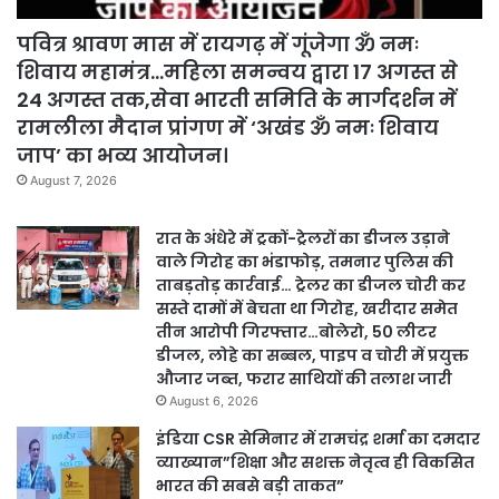
पवित्र श्रावण मास में रायगढ़ में गूंजेगा ॐ नमः
शिवाय महामंत्र…महिला समन्वय द्वारा 17 अगस्त से
24 अगस्त तक,सेवा भारती समिति के मार्गदर्शन में
रामलीला मैदान प्रांगण में ‘अखंड ॐ नमः शिवाय
जाप’ का भव्य आयोजन।
August 7, 2026
रात के अंधेरे में ट्रकों-ट्रेलरों का डीजल उड़ाने
वाले गिरोह का भंडाफोड़, तमनार पुलिस की
ताबड़तोड़ कार्रवाई… ट्रेलर का डीजल चोरी कर
सस्ते दामों में बेचता था गिरोह, खरीदार समेत
तीन आरोपी गिरफ्तार…बोलेरो, 50 लीटर
डीजल, लोहे का सब्बल, पाइप व चोरी में प्रयुक्त
औजार जब्त, फरार साथियों की तलाश जारी
August 6, 2026
इंडिया CSR सेमिनार में रामचंद्र शर्मा का दमदार
व्याख्यान”शिक्षा और सशक्त नेतृत्व ही विकसित
भारत की सबसे बड़ी ताकत”