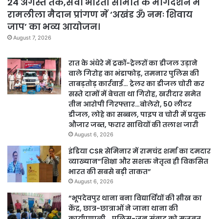
24 अगस्त तक,सेवा भारती समिति के मार्गदर्शन में
रामलीला मैदान प्रांगण में ‘अखंड ॐ नमः शिवाय
जाप’ का भव्य आयोजन।
August 7, 2026
रात के अंधेरे में ट्रकों-ट्रेलरों का डीजल उड़ाने
वाले गिरोह का भंडाफोड़, तमनार पुलिस की
ताबड़तोड़ कार्रवाई… ट्रेलर का डीजल चोरी कर
सस्ते दामों में बेचता था गिरोह, खरीदार समेत
तीन आरोपी गिरफ्तार…बोलेरो, 50 लीटर
डीजल, लोहे का सब्बल, पाइप व चोरी में प्रयुक्त
औजार जब्त, फरार साथियों की तलाश जारी
August 6, 2026
इंडिया CSR सेमिनार में रामचंद्र शर्मा का दमदार
व्याख्यान”शिक्षा और सशक्त नेतृत्व ही विकसित
भारत की सबसे बड़ी ताकत”
August 6, 2026
“भूपदेवपुर थाना बना विद्यार्थियों की सीख का
केंद्र, छात्र-छात्राओं ने जाना थाना की
कार्यप्रणाली… पुलिस-जन संवाद को मजबूत