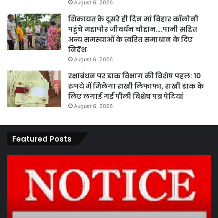
August 6, 2026
शिकायत के दूसरे ही दिन मां विहार कॉलोनी
पहुंचे महापौर जीवर्धन चौहान….पानी सहित
अन्य समस्याओं के त्वरित समाधान के दिए
निर्देश
August 6, 2026
रक्षाबंधन पर डाक विभाग की विशेष पहल: 10
रुपये में मिलेगा राखी लिफाफा, राखी डाक के
लिए लगाई गईं पीली विशेष पत्र पेटियां
August 6, 2026
Featured Posts
कार्य
पार
नहीं
एवं
करने
का
पर
प्र
ठेकेदार
के
को
तह