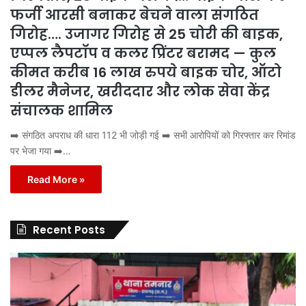
फर्जी आरसी बनाकर बेचने वाला संगठित
गिरोह…. उजागर गिरोह से 25 चोरी की बाइक,
एप्पल लैपटॉप व कलर प्रिंटर बरामद — कुल
कीमत करीब 16 लाख रुपये बाइक चोर, ऑटो
डीलर मैनेजर, खरीददार और लोक सेवा केंद्र
संचालक शामिल
➡️ संगठित अपराध की धारा 112 भी जोड़ी गई ➡️ सभी आरोपियों को गिरफ्तार कर रिमांड
पर भेजा गया ➡️…
Read More »
Recent Posts