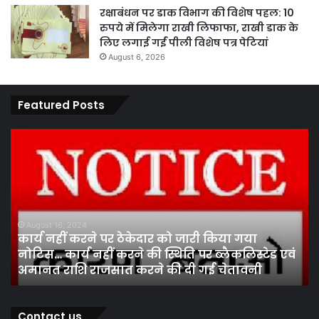
रक्षाबंधन पर डाक विभाग की विशेष पहल: 10
रुपये में मिलेगा राखी लिफाफा, राखी डाक के
लिए लगाई गईं पीली विशेष पत्र पेटियां
August 6, 2026
Featured Posts
कार्य
पार
नहीं
एवं
करने
का
पर
प्र
ठेकेदार
के
को
तह
जारी
पां
August 16, 2024
कार्य नहीं करने पर ठेकेदार को जारी किया गया
किया
सद
नोटिस… कार्य नहीं करने की स्थिति पर ब्लैकलिस्टेड एवं
गया
निर
अमानत राशि राजसात करने की दी गई चेतावनी
नोटिस…
मं
कार्य
ने
नहीं
कर
करने
स
Contact us