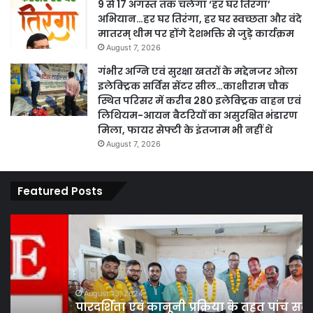
9 से 17 अगस्त तक चलेगा ‘हर घर तिरंगा’
अभियान…हर घर तिरंगा, हर घर स्वच्छता और वंदे
मातरम् थीम पर होंगे देशभक्ति से जुड़े कार्यक्रम
August 7, 2026
गंभीर अग्नि एवं सुरक्षा खतरों के मद्देनजर ओला
इलेक्ट्रिक सर्विस सेंटर सील…काशीराम चौक
स्थित परिसर में करीब 280 इलेक्ट्रिक वाहन एवं
लिथियम-आयन बैटरियों का असुरक्षित भंडारण
मिला, फायर सेफ्टी के इंतजाम भी नहीं थे
August 7, 2026
Featured Posts
पारदर्शिता
वित्
एवं
मंत
कानूनी
ओ.
प्रक्रिया
के
के
पह
तहत
से
August 13, 2024
पारदर्शिता एवं कानूनी प्रक्रिया के तहत पांच सदस्य
पांच
प्