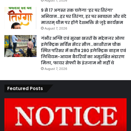
August 7, 2026
9 से 17 अगस्त तक चलेगा ‘हर घर तिरंगा’
अभियान…हर घर तिरंगा, हर घर स्वच्छता और वंदे
मातरम् थीम पर होंगे देशभक्ति से जुड़े कार्यक्रम
August 7, 2026
गंभीर अग्नि एवं सुरक्षा खतरों के मद्देनजर ओला
इलेक्ट्रिक सर्विस सेंटर सील…काशीराम चौक
स्थित परिसर में करीब 280 इलेक्ट्रिक वाहन एवं
लिथियम-आयन बैटरियों का असुरक्षित भंडारण
मिला, फायर सेफ्टी के इंतजाम भी नहीं थे
August 7, 2026
Featured Posts
कार्य
पार
नहीं
एवं
करने
का
पर
प्र
ठेकेदार
के