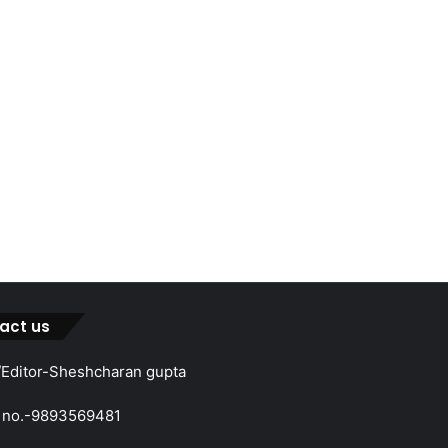
act us
Editor-Sheshcharan gupta
 no.-9893569481