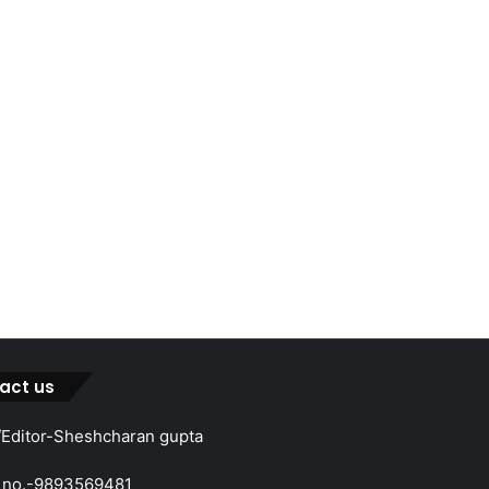
act us
Editor-Sheshcharan gupta
 no.-9893569481