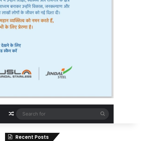
Random Article
Search
for
Recent Posts