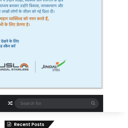
Random Article
Search
for
Recent Posts