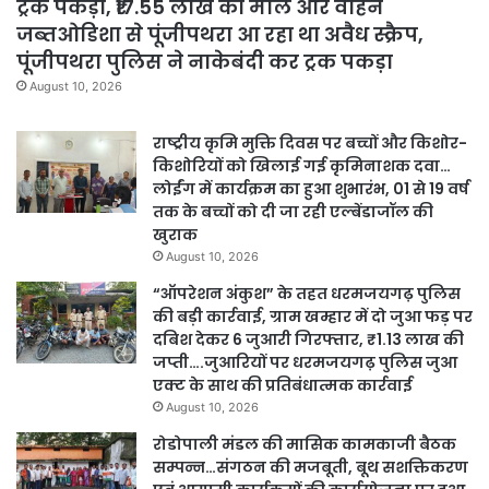
ट्रक पकड़ा, ₹17.55 लाख का माल और वाहन
जब्तओडिशा से पूंजीपथरा आ रहा था अवैध स्क्रैप,
पूंजीपथरा पुलिस ने नाकेबंदी कर ट्रक पकड़ा
August 10, 2026
राष्ट्रीय कृमि मुक्ति दिवस पर बच्चों और किशोर-
किशोरियों को खिलाई गई कृमिनाशक दवा…
लोईंग में कार्यक्रम का हुआ शुभारंभ, 01 से 19 वर्ष
तक के बच्चों को दी जा रही एल्बेंडाजॉल की
खुराक
August 10, 2026
“ऑपरेशन अंकुश” के तहत धरमजयगढ़ पुलिस
की बड़ी कार्रवाई, ग्राम खम्हार में दो जुआ फड़ पर
दबिश देकर 6 जुआरी गिरफ्तार, ₹1.13 लाख की
जप्ती….जुआरियों पर धरमजयगढ़ पुलिस जुआ
एक्ट के साथ की प्रतिबंधात्मक कार्रवाई
August 10, 2026
रोडोपाली मंडल की मासिक कामकाजी बैठक
सम्पन्न…संगठन की मजबूती, बूथ सशक्तिकरण