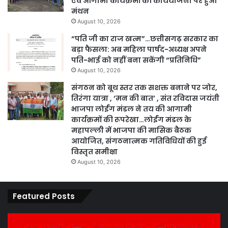
एवं आगामी कार्यक्रमों की कार्ययोजना पर हुआ
मंथन
August 10, 2026
“पति जी का राज खत्म”…छत्तीसगढ़ सरकार का
बड़ा फैसला: अब महिला पार्षद-अध्यक्ष अपने
पति-भाई को नहीं बना सकेंगी “प्रतिनिधि”
August 10, 2026
संगठन को बूथ स्तर तक सशक्त बनाने पर जोर,
तिरंगा यात्रा , ‘मन की बात’ , संत रविदास जयंती
भाजपा लोईंग मंडल ने तय की आगामी
कार्यक्रमों की रूपरेखा…लोईंग मंडल के
महापल्ली में भाजपा की मासिक बैठक
आयोजित, संगठनात्मक गतिविधियों की हुई
विस्तृत समीक्षा
August 10, 2026
Featured Posts
कार्य
पार