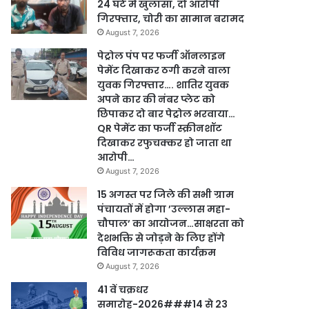
24 घंटे में खुलासा, दो आरोपी
गिरफ्तार, चोरी का सामान बरामद
August 7, 2026
पेट्रोल पंप पर फर्जी ऑनलाइन
पेमेंट दिखाकर ठगी करने वाला
युवक गिरफ्तार…. शातिर युवक
अपने कार की नंबर प्लेट को
छिपाकर दो बार पेट्रोल भरवाया…
QR पेमेंट का फर्जी स्क्रीनशॉट
दिखाकर रफुचक्कर हो जाता था
आरोपी…
August 7, 2026
15 अगस्त पर जिले की सभी ग्राम
पंचायतों में होगा ’उल्लास महा-
चौपाल’ का आयोजन…साक्षरता को
देशभक्ति से जोड़ने के लिए होंगे
विविध जागरूकता कार्यक्रम
August 7, 2026
41 वें चक्रधर
समारोह-2026###14 से 23