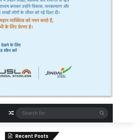
Random Article
Search
for
Recent Posts