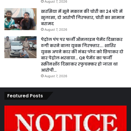
August 7, 2026
खरसिया में सूने मकान की चोरी का 24 घंटे में
खुलासा, दो आरोपी गिरफ्तार, चोरी का सामान
बरामद
August 7, 2026
पेट्रोल पंप पर फर्जी ऑनलाइन पेमेंट दिखाकर
ठगी करने वाला युवक गिरफ्तार…. शातिर
युवक अपने कार की नंबर प्लेट को छिपाकर दो
बार पेट्रोल भरवाया… QR पेमेंट का फर्जी
स्क्रीनशॉट दिखाकर रफुचक्कर हो जाता था
आरोपी…
August 7, 2026
Featured Posts
कार्य
पार
नहीं
एवं
करने
का
पर
प्र