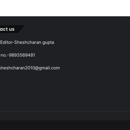
act us
Editor-Sheshcharan gupta
 no.-9893569481
sheshcharan2010@gmail.com