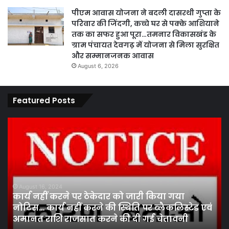
पीएम आवास योजना ने बदली दासरथी गुप्ता के
परिवार की जिंदगी, कच्चे घर से पक्के आशियाने
तक का सफर हुआ पूरा…तमनार विकासखंड के
ग्राम पंचायत देवगढ़ में योजना से मिला सुरक्षित
और सम्मानजनक आवास
August 6, 2026
Featured Posts
पारदर्शिता
एवं
कानूनी
प्रक्रिया
के
तहत
August 13, 2024
पारदर्शिता एवं कानूनी प्रक्रिया के तहत पां
पांच
किया गया
निर्वाचन मंडल ने कराया सफल चुनाव …श्
सदस्य
्लैकलिस्टेड एवं
चुनाव में बजरंग (लेन्ध्रा) अध्यक्ष व सुनील 
निर्वाचन
 चेतावनी
(वकील) सचिव निर्वाचित…
मंडल