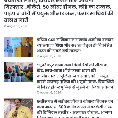
बेचता था गिरोह, खरीदार समेत तीन आरोपी
गिरफ्तार…बोलेरो, 50 लीटर डीजल, लोहे का सब्बल,
पाइप व चोरी में प्रयुक्त औजार जब्त, फरार साथियों की
तलाश जारी
August 6, 2026
इंडिया CSR सेमिनार में रामचंद्र शर्मा का दमदार
व्याख्यान”शिक्षा और सशक्त नेतृत्व ही विकसित
भारत की सबसे बड़ी ताकत”
August 6, 2026
“भूपदेवपुर थाना बना विद्यार्थियों की सीख का
केंद्र, छात्र-छात्राओं ने जाना थाना की
कार्यप्रणाली… पुलिस-जन संवाद को मजबूत
करने रायगढ़ पुलिस की अनूठी पहल, विद्यार्थियों
ने निडर होकर पुलिस से जुड़ने का लिया संकल्प
August 6, 2026
छत्तीसगढ़ में नई तकनीक व कौशल विकास का
नया अध्याय, 500 करोड़ रुपये से बदलेगी राज्य
की डिजिटल तस्वीर:- अरूणधर दीवान…भाजपा