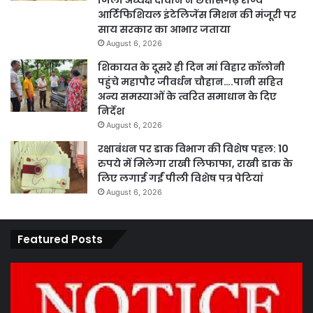
जिला अध्यक्ष दीवान ने छत्तीसगढ़ राज्य
आर्टिफिशियल इंटेलिजेंस मिशन की मंजूरी पर
साय सरकार का आभार जताया
August 6, 2026
शिकायत के दूसरे ही दिन मां विहार कॉलोनी
पहुंचे महापौर जीवर्धन चौहान….पानी सहित
अन्य समस्याओं के त्वरित समाधान के दिए
निर्देश
August 6, 2026
रक्षाबंधन पर डाक विभाग की विशेष पहल: 10
रुपये में मिलेगा राखी लिफाफा, राखी डाक के
लिए लगाई गईं पीली विशेष पत्र पेटियां
August 6, 2026
Featured Posts
कार्य
पार
नहीं
एवं
करने
का