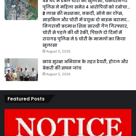
48 घंटे में डबल चोरी का खुलासा, चक्रधरनगर
पुलिस ने महिला समेत 4 आरोपियों को दबोचा…
₹2 लाख की मशरूका, नकदी, सोने का टॉप्स,
साइकिल और चोरी में प्रयुक्त दो बाइक बरामद…
निगरानी बदमाश शिवा सारथी गैंग गिरफ्तार,
चोरी से पहले की थी रेकी, पिछले दो दिनों में
रायगढ़ पुलिस ने 5 चोरी के मामलों का किया
खुलासा
August 5, 2026
खाद्य सुरक्षा अभियान के तहत डेयरी, होटल और
बेकरी की सघन जांच
August 5, 2026
Featured Posts
कार्य
पार
नहीं
एवं
करने
का
पर
प्र