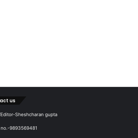
act us
Editor-Sheshcharan gupta
 no.-9893569481