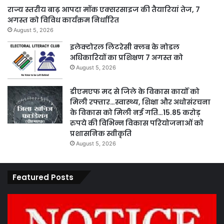
राज्य स्तरीय बाढ़ आपदा मॉक एक्सरसाइज की तैयारियां तेज, 7
अगस्त को विविध कार्यक्रम निर्धारित
August 5, 2026
इलेक्टोरल लिटरेसी क्लब के नोडल
अधिकारियों का प्रशिक्षण 7 अगस्त को
August 5, 2026
डीएमएफ मद से जिले के विकास कार्यों को
मिली रफ्तार…स्वास्थ्य, शिक्षा और अधोसंरचना
के विकास को मिली नई गति…15.85 करोड़
रुपये की विभिन्न विकास परियोजनाओं को
प्रशासनिक स्वीकृति
August 5, 2026
Featured Posts
कार्य
पार
नहीं
एवं
करने
का