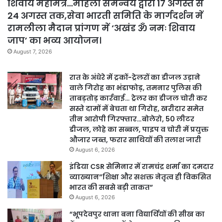
शिवाय महामंत्र…महिला समन्वय द्वारा 17 अगस्त से
24 अगस्त तक,सेवा भारती समिति के मार्गदर्शन में
रामलीला मैदान प्रांगण में ‘अखंड ॐ नमः शिवाय
जाप’ का भव्य आयोजन।
August 7, 2026
रात के अंधेरे में ट्रकों-ट्रेलरों का डीजल उड़ाने
वाले गिरोह का भंडाफोड़, तमनार पुलिस की
ताबड़तोड़ कार्रवाई… ट्रेलर का डीजल चोरी कर
सस्ते दामों में बेचता था गिरोह, खरीदार समेत
तीन आरोपी गिरफ्तार…बोलेरो, 50 लीटर
डीजल, लोहे का सब्बल, पाइप व चोरी में प्रयुक्त
औजार जब्त, फरार साथियों की तलाश जारी
August 6, 2026
इंडिया CSR सेमिनार में रामचंद्र शर्मा का दमदार
व्याख्यान”शिक्षा और सशक्त नेतृत्व ही विकसित
भारत की सबसे बड़ी ताकत”
August 6, 2026
“भूपदेवपुर थाना बना विद्यार्थियों की सीख का