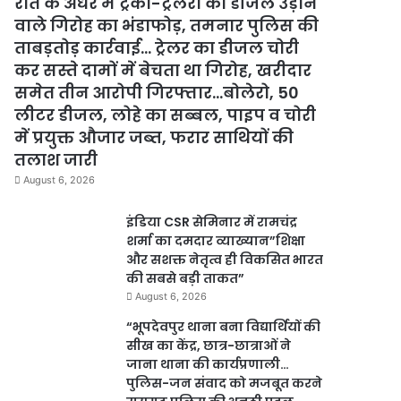
रात के अंधेरे में ट्रकों-ट्रेलरों का डीजल उड़ाने
वाले गिरोह का भंडाफोड़, तमनार पुलिस की
ताबड़तोड़ कार्रवाई… ट्रेलर का डीजल चोरी
कर सस्ते दामों में बेचता था गिरोह, खरीदार
समेत तीन आरोपी गिरफ्तार…बोलेरो, 50
लीटर डीजल, लोहे का सब्बल, पाइप व चोरी
में प्रयुक्त औजार जब्त, फरार साथियों की
तलाश जारी
August 6, 2026
इंडिया CSR सेमिनार में रामचंद्र
शर्मा का दमदार व्याख्यान”शिक्षा
और सशक्त नेतृत्व ही विकसित भारत
की सबसे बड़ी ताकत”
August 6, 2026
“भूपदेवपुर थाना बना विद्यार्थियों की
सीख का केंद्र, छात्र-छात्राओं ने
जाना थाना की कार्यप्रणाली…
पुलिस-जन संवाद को मजबूत करने