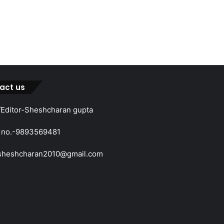
act us
Editor-Sheshcharan gupta
 no.-9893569481
sheshcharan2010@gmail.com