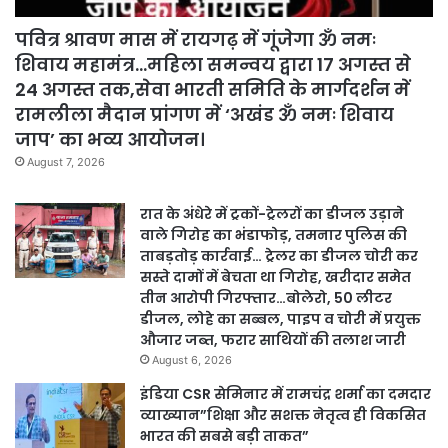
पवित्र श्रावण मास में रायगढ़ में गूंजेगा ॐ नमः
शिवाय महामंत्र…महिला समन्वय द्वारा 17 अगस्त से
24 अगस्त तक,सेवा भारती समिति के मार्गदर्शन में
रामलीला मैदान प्रांगण में ‘अखंड ॐ नमः शिवाय
जाप’ का भव्य आयोजन।
August 7, 2026
रात के अंधेरे में ट्रकों-ट्रेलरों का डीजल उड़ाने
वाले गिरोह का भंडाफोड़, तमनार पुलिस की
ताबड़तोड़ कार्रवाई… ट्रेलर का डीजल चोरी कर
सस्ते दामों में बेचता था गिरोह, खरीदार समेत
तीन आरोपी गिरफ्तार…बोलेरो, 50 लीटर
डीजल, लोहे का सब्बल, पाइप व चोरी में प्रयुक्त
औजार जब्त, फरार साथियों की तलाश जारी
August 6, 2026
इंडिया CSR सेमिनार में रामचंद्र शर्मा का दमदार
व्याख्यान”शिक्षा और सशक्त नेतृत्व ही विकसित
भारत की सबसे बड़ी ताकत”