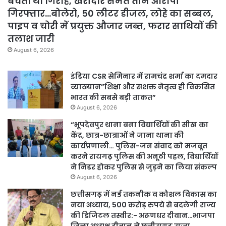
बेचता था गिरोह, खरीदार समेत तीन आरोपी
गिरफ्तार…बोलेरो, 50 लीटर डीजल, लोहे का सब्बल,
पाइप व चोरी में प्रयुक्त औजार जब्त, फरार साथियों की
तलाश जारी
August 6, 2026
इंडिया CSR सेमिनार में रामचंद्र शर्मा का दमदार
व्याख्यान”शिक्षा और सशक्त नेतृत्व ही विकसित
भारत की सबसे बड़ी ताकत”
August 6, 2026
“भूपदेवपुर थाना बना विद्यार्थियों की सीख का
केंद्र, छात्र-छात्राओं ने जाना थाना की
कार्यप्रणाली… पुलिस-जन संवाद को मजबूत
करने रायगढ़ पुलिस की अनूठी पहल, विद्यार्थियों
ने निडर होकर पुलिस से जुड़ने का लिया संकल्प
August 6, 2026
छत्तीसगढ़ में नई तकनीक व कौशल विकास का
नया अध्याय, 500 करोड़ रुपये से बदलेगी राज्य
की डिजिटल तस्वीर:- अरूणधर दीवान…भाजपा