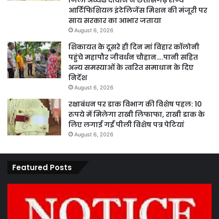
जिला अध्यक्ष दीवान ने छत्तीसगढ़ राज्य
आर्टिफिशियल इंटेलिजेंस मिशन की मंजूरी पर
साय सरकार का आभार जताया
August 6, 2026
शिकायत के दूसरे ही दिन मां विहार कॉलोनी
पहुंचे महापौर जीवर्धन चौहान….पानी सहित
अन्य समस्याओं के त्वरित समाधान के दिए
निर्देश
August 6, 2026
रक्षाबंधन पर डाक विभाग की विशेष पहल: 10
रुपये में मिलेगा राखी लिफाफा, राखी डाक के
लिए लगाई गईं पीली विशेष पत्र पेटियां
August 6, 2026
Featured Posts
कार्य
पार
नहीं
एवं
करने
का