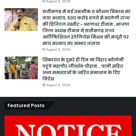
August 6, 2026
छत्तीसगढ़ में नई तकनीक व कौशल विकास का
नया अध्याय, 500 करोड़ रुपये से बदलेगी राज्य
की डिजिटल तस्वीर:- अरूणधर दीवान…भाजपा
जिला अध्यक्ष दीवान ने छत्तीसगढ़ राज्य
आर्टिफिशियल इंटेलिजेंस मिशन की मंजूरी पर
साय सरकार का आभार जताया
August 6, 2026
शिकायत के दूसरे ही दिन मां विहार कॉलोनी
पहुंचे महापौर जीवर्धन चौहान….पानी सहित
अन्य समस्याओं के त्वरित समाधान के दिए
निर्देश
August 6, 2026
Featured Posts
कार्य
पार
नहीं
एवं
करने
का