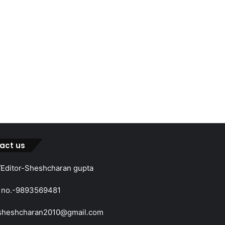
act us
Editor-Sheshcharan gupta
 no.-9893569481
sheshcharan2010@gmail.com