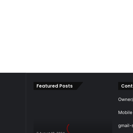
Featured Posts
Cont
महाराजा
Owner/
श्री
अग्रसेन
Mobile
जयंती
के
gmail-
लिए