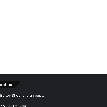
act us
Editor-Sheshcharan gupta
 no.-9893569481