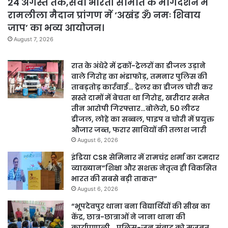
24 अगस्त तक,सेवा भारती समिति के मार्गदर्शन में
रामलीला मैदान प्रांगण में ‘अखंड ॐ नमः शिवाय
जाप’ का भव्य आयोजन।
August 7, 2026
रात के अंधेरे में ट्रकों-ट्रेलरों का डीजल उड़ाने
वाले गिरोह का भंडाफोड़, तमनार पुलिस की
ताबड़तोड़ कार्रवाई… ट्रेलर का डीजल चोरी कर
सस्ते दामों में बेचता था गिरोह, खरीदार समेत
तीन आरोपी गिरफ्तार…बोलेरो, 50 लीटर
डीजल, लोहे का सब्बल, पाइप व चोरी में प्रयुक्त
औजार जब्त, फरार साथियों की तलाश जारी
August 6, 2026
इंडिया CSR सेमिनार में रामचंद्र शर्मा का दमदार
व्याख्यान”शिक्षा और सशक्त नेतृत्व ही विकसित
भारत की सबसे बड़ी ताकत”
August 6, 2026
“भूपदेवपुर थाना बना विद्यार्थियों की सीख का
केंद्र, छात्र-छात्राओं ने जाना थाना की
कार्यप्रणाली… पुलिस-जन संवाद को मजबूत