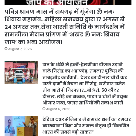
पवित्र श्रावण मास में रायगढ़ में गूंजेगा ॐ नमः
शिवाय महामंत्र…महिला समन्वय द्वारा 17 अगस्त से
24 अगस्त तक,सेवा भारती समिति के मार्गदर्शन में
रामलीला मैदान प्रांगण में ‘अखंड ॐ नमः शिवाय
जाप’ का भव्य आयोजन।
August 7, 2026
रात के अंधेरे में ट्रकों-ट्रेलरों का डीजल उड़ाने
वाले गिरोह का भंडाफोड़, तमनार पुलिस की
ताबड़तोड़ कार्रवाई… ट्रेलर का डीजल चोरी कर
सस्ते दामों में बेचता था गिरोह, खरीदार समेत
तीन आरोपी गिरफ्तार…बोलेरो, 50 लीटर
डीजल, लोहे का सब्बल, पाइप व चोरी में प्रयुक्त
औजार जब्त, फरार साथियों की तलाश जारी
August 6, 2026
इंडिया CSR सेमिनार में रामचंद्र शर्मा का दमदार
व्याख्यान”शिक्षा और सशक्त नेतृत्व ही विकसित
भारत की सबसे बड़ी ताकत”