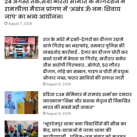
24 अगस्त तक,सेवा भारती समिति के मार्गदर्शन में
रामलीला मैदान प्रांगण में ‘अखंड ॐ नमः शिवाय
जाप’ का भव्य आयोजन।
August 7, 2026
रात के अंधेरे में ट्रकों-ट्रेलरों का डीजल उड़ाने
वाले गिरोह का भंडाफोड़, तमनार पुलिस की
ताबड़तोड़ कार्रवाई… ट्रेलर का डीजल चोरी कर
सस्ते दामों में बेचता था गिरोह, खरीदार समेत
तीन आरोपी गिरफ्तार…बोलेरो, 50 लीटर
डीजल, लोहे का सब्बल, पाइप व चोरी में प्रयुक्त
औजार जब्त, फरार साथियों की तलाश जारी
August 6, 2026
इंडिया CSR सेमिनार में रामचंद्र शर्मा का दमदार
व्याख्यान”शिक्षा और सशक्त नेतृत्व ही विकसित
भारत की सबसे बड़ी ताकत”
August 6, 2026
“भूपदेवपुर थाना बना विद्यार्थियों की सीख का
केंद्र, छात्र-छात्राओं ने जाना थाना की
कार्यप्रणाली… पुलिस-जन संवाद को मजबूत