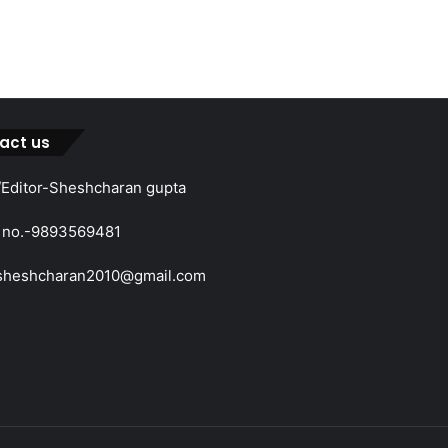
act us
Editor-Sheshcharan gupta
 no.-9893569481
sheshcharan2010@gmail.com