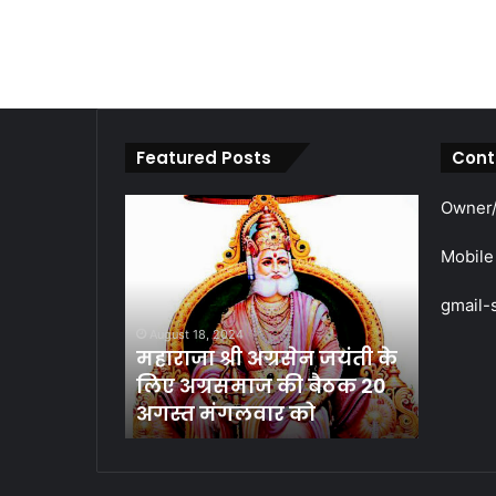
Featured Posts
Cont
महाराजा
Owner/
श्री
अग्रसेन
Mobile
जयंती
के
gmail-
लिए
August 18, 2024
अग्रसमाज
महाराजा श्री अग्रसेन जयंती के
की
लिए अग्रसमाज की बैठक 20
बैठक
अगस्त मंगलवार को
20
अगस्त
मंगलवार
को