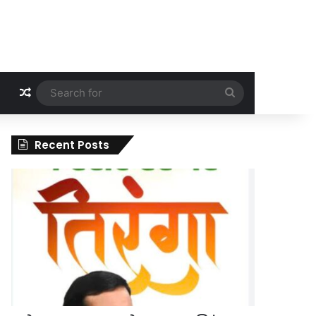
Random Article
Search
for
Recent Posts