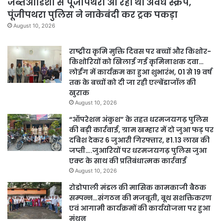
जब्तओडिशा से पूंजीपथरा आ रहा था अवैध स्क्रैप,
पूंजीपथरा पुलिस ने नाकेबंदी कर ट्रक पकड़ा
August 10, 2026
राष्ट्रीय कृमि मुक्ति दिवस पर बच्चों और किशोर-
किशोरियों को खिलाई गई कृमिनाशक दवा…
लोईंग में कार्यक्रम का हुआ शुभारंभ, 01 से 19 वर्ष
तक के बच्चों को दी जा रही एल्बेंडाजॉल की
खुराक
August 10, 2026
“ऑपरेशन अंकुश” के तहत धरमजयगढ़ पुलिस
की बड़ी कार्रवाई, ग्राम खम्हार में दो जुआ फड़ पर
दबिश देकर 6 जुआरी गिरफ्तार, ₹1.13 लाख की
जप्ती….जुआरियों पर धरमजयगढ़ पुलिस जुआ
एक्ट के साथ की प्रतिबंधात्मक कार्रवाई
August 10, 2026
रोडोपाली मंडल की मासिक कामकाजी बैठक
सम्पन्न…संगठन की मजबूती, बूथ सशक्तिकरण
एवं आगामी कार्यक्रमों की कार्ययोजना पर हुआ
मंथन