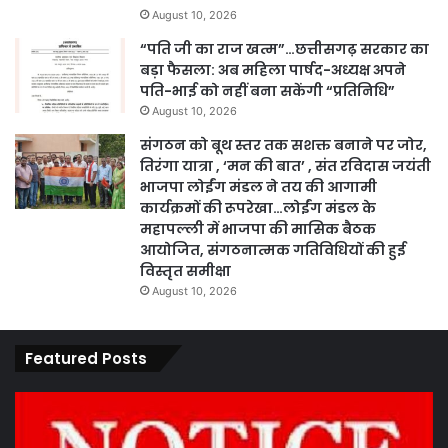
August 10, 2026
“पति जी का राज खत्म”…छत्तीसगढ़ सरकार का
बड़ा फैसला: अब महिला पार्षद-अध्यक्ष अपने
पति-भाई को नहीं बना सकेंगी “प्रतिनिधि”
August 10, 2026
संगठन को बूथ स्तर तक सशक्त बनाने पर जोर,
तिरंगा यात्रा , ‘मन की बात’ , संत रविदास जयंती
भाजपा लोईंग मंडल ने तय की आगामी
कार्यक्रमों की रूपरेखा…लोईंग मंडल के
महापल्ली में भाजपा की मासिक बैठक
आयोजित, संगठनात्मक गतिविधियों की हुई
विस्तृत समीक्षा
August 10, 2026
Featured Posts
कार्य
पार
नहीं
एवं
करने
का