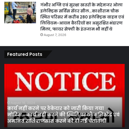
गंभीर अग्नि एवं सुरक्षा खतरों के मद्देनजर ओला
इलेक्ट्रिक सर्विस सेंटर सील…काशीराम चौक
स्थित परिसर में करीब 280 इलेक्ट्रिक वाहन एवं
लिथियम-आयन बैटरियों का असुरक्षित भंडारण
मिला, फायर सेफ्टी के इंतजाम भी नहीं थे
August 7, 2026
Featured Posts
कार्य
पार
नहीं
एवं
करने
का
पर
प्र
ठेकेदार
के
को
तह
जारी
पां
August 16, 2024
कार्य नहीं करने पर ठेकेदार को जारी किया गया
किया
सद
नोटिस… कार्य नहीं करने की स्थिति पर ब्लैकलिस्टेड एवं
गया
निर
अमानत राशि राजसात करने की दी गई चेतावनी
नोटिस…
मं
कार्य
ने