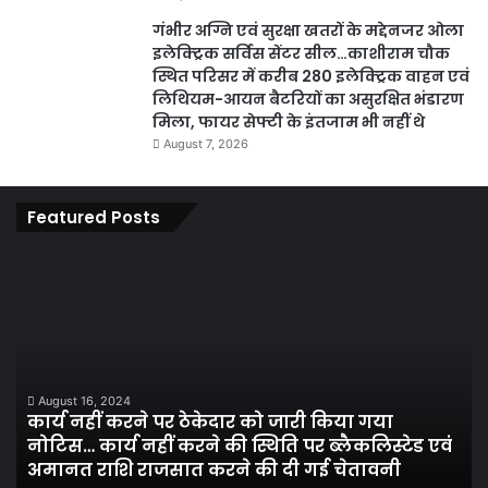
गंभीर अग्नि एवं सुरक्षा खतरों के मद्देनजर ओला
इलेक्ट्रिक सर्विस सेंटर सील…काशीराम चौक
स्थित परिसर में करीब 280 इलेक्ट्रिक वाहन एवं
लिथियम-आयन बैटरियों का असुरक्षित भंडारण
मिला, फायर सेफ्टी के इंतजाम भी नहीं थे
August 7, 2026
Featured Posts
कार्य
पार
नहीं
एवं
करने
का
पर
प्र
ठेकेदार
के
को
तह
जारी
पां
August 16, 2024
कार्य नहीं करने पर ठेकेदार को जारी किया गया
किया
सद
नोटिस… कार्य नहीं करने की स्थिति पर ब्लैकलिस्टेड एवं
गया
निर
अमानत राशि राजसात करने की दी गई चेतावनी
नोटिस…
मं