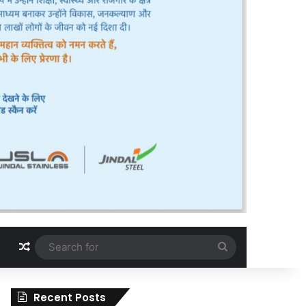
Random Article
Search
for
Recent Posts