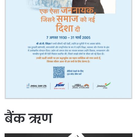
बैंक ऋण