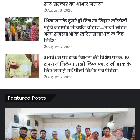
साय सरकार का आभार जताया
August 6, 2026
शिकायत के दूसरे ही दिन मां विहार कॉलोनी
पहुंचे महापौर जीवर्धन चौहान….पानी सहित
अन्य समस्याओं के त्वरित समाधान के दिए
निर्देश
August 6, 2026
रक्षाबंधन पर डाक विभाग की विशेष पहल: 10
रुपये में मिलेगा राखी लिफाफा, राखी डाक के
लिए लगाई गईं पीली विशेष पत्र पेटियां
August 6, 2026
Featured Posts
पारदर्शिता
वित्
एवं
मंत
कानूनी
ओ.
प्रक्रिया
के
के
पह