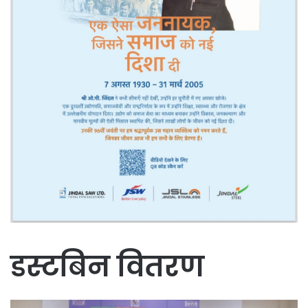
डस्टबिन वितरण