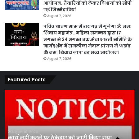
आयोजन..तैयारियों को लेकर विभागों को सौंपी
गई जिम्मेदारियां
August 7, 2026
पवित्र श्रावण मास में रायगढ़ में गूंजेगा ॐ नमः
शिवाय महामंत्र…महिला समन्वय द्वारा 17
अगस्त से 24 अगस्त तक,सेवा भारती समिति के
मार्गदर्शन में रामलीला मैदान प्रांगण में ‘अखंड
ॐ नमः शिवाय जाप’ का भव्य आयोजन।
August 7, 2026
Featured Posts
कार्य
पार
नहीं
एवं
करने
का
पर
प्र
ठेकेदार
के
को
तह
जारी
पां
August 16, 2024
कार्य नहीं करने पर ठेकेदार को जारी किया गया
किया
सद