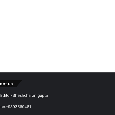
act us
Editor-Sheshcharan gupta
 no.-9893569481