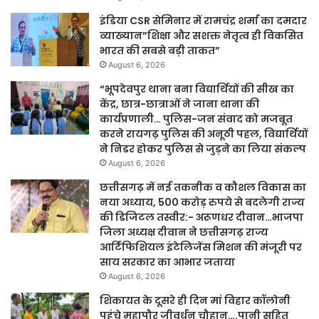
इंडिया CSR सेमिनार में रामचंद्र शर्मा का दमदार
व्याख्यान”शिक्षा और सशक्त नेतृत्व ही विकसित
भारत की सबसे बड़ी ताकत”
August 6, 2026
“भूपदेवपुर थाना बना विद्यार्थियों की सीख का
केंद्र, छात्र-छात्राओं ने जाना थाना की
कार्यप्रणाली… पुलिस-जन संवाद को मजबूत
करने रायगढ़ पुलिस की अनूठी पहल, विद्यार्थियों
ने निडर होकर पुलिस से जुड़ने का लिया संकल्प
August 6, 2026
छत्तीसगढ़ में नई तकनीक व कौशल विकास का
नया अध्याय, 500 करोड़ रुपये से बदलेगी राज्य
की डिजिटल तस्वीर:- अरूणधर दीवान…भाजपा
जिला अध्यक्ष दीवान ने छत्तीसगढ़ राज्य
आर्टिफिशियल इंटेलिजेंस मिशन की मंजूरी पर
साय सरकार का आभार जताया
August 6, 2026
शिकायत के दूसरे ही दिन मां विहार कॉलोनी
पहुंचे महापौर जीवर्धन चौहान….पानी सहित